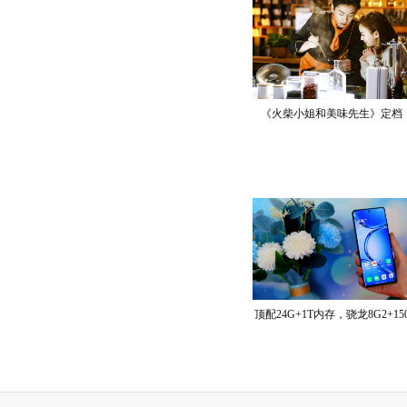
《火柴小姐和美味先生》定档
顶配24G+1T内存，骁龙8G2+15