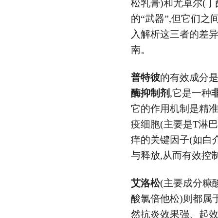
松乳膏)和尤卓尔(
的“武器”,但它们
入解析这三者的差异
南。
普特彼
的有效成分是
酶抑制剂
,它是一种
它的作用机制是精
疫细胞(主要是T淋
痒的关键因子(如白
与释放,从而有效控
艾洛松
(主要成分糠
酸氯倍他松)则都属
然抗炎效果强、起效