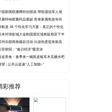
中国新闻联播网特别报道-帮助退役军人就
甘露特钠胶囊药品紧缺 患者家属焦急等待
新航道 4R 个性化学习方案：真正的个性化
日本环球影城大金刚国度区域将延期至下半
苏州乐园再推爆款活动 出游热度迎来新高
江苏射阳：“春日经济”暖意浓
陈皮美食：春季来一碗陈皮银耳木瓜糖水吧
瞭望 | 公共云提速“人工智能+”
精彩推荐