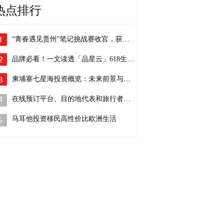
热点排行
“青春遇见贵州”笔记挑战赛收官，获奖名单公布！
品牌必看！一文读透「品星云」618生意爆发秘籍
柬埔寨七星海投资概览：未来前景与机遇
在线预订平台、目的地代表和旅行者告诉你
马耳他投资移民高性价比欧洲生活