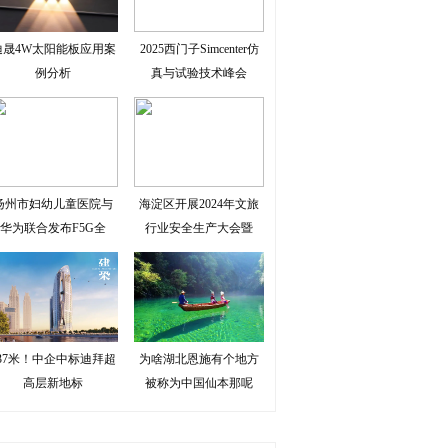
迪晟4W太阳能板应用案
2025西门子Simcenter仿
例分析
真与试验技术峰会
扬州市妇幼儿童医院与
海淀区开展2024年文旅
华为联合发布F5G全
行业安全生产大会暨
337米！中企中标迪拜超
为啥湖北恩施有个地方
高层新地标
被称为中国仙本那呢